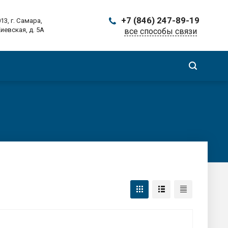
+7 (846) 247-89-19
13, г. Самара,
Киевская, д. 5А
все способы связи
Заказать звонок
ma@ma-samara.ru