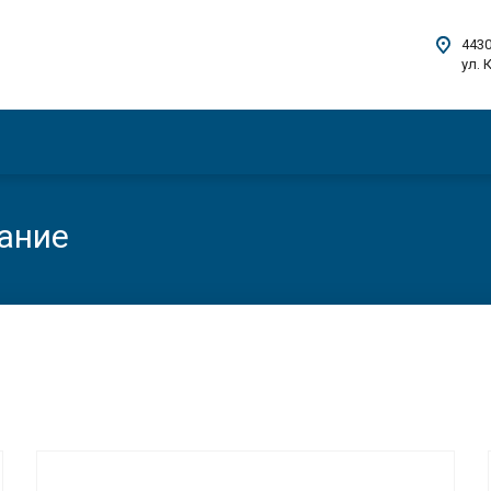
4430
ул. 
ание