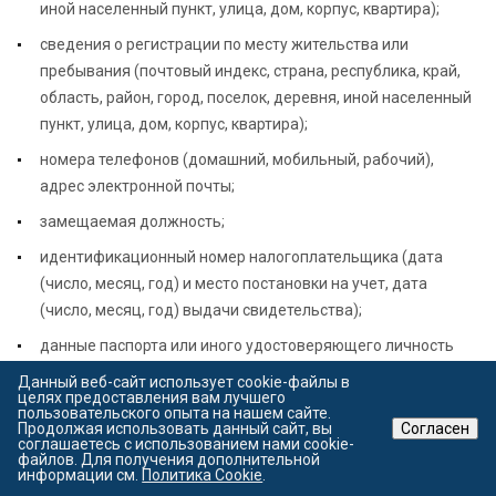
иной населенный пункт, улица, дом, корпус, квартира);
сведения о регистрации по месту жительства или
пребывания (почтовый индекс, страна, республика, край,
область, район, город, поселок, деревня, иной населенный
пункт, улица, дом, корпус, квартира);
номера телефонов (домашний, мобильный, рабочий),
адрес электронной почты;
замещаемая должность;
идентификационный номер налогоплательщика (дата
(число, месяц, год) и место постановки на учет, дата
(число, месяц, год) выдачи свидетельства);
данные паспорта или иного удостоверяющего личность
документа;
Данный веб-сайт использует cookie-файлы в
целях предоставления вам лучшего
сведения об участии в управлении хозяйствующим
пользовательского опыта на нашем сайте.
Продолжая использовать данный сайт, вы
Согласен
субъектом (за исключением жилищного, жилищно-
соглашаетесь с использованием нами cookie-
файлов. Для получения дополнительной
строительного, гаражного кооперативов, садоводческого,
информации см.
Политика Cookie
.
огороднического, дачного потребительских кооперативов,