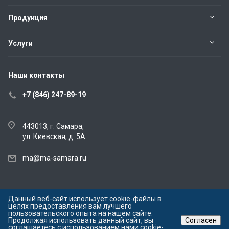
Продукция
Услуги
Наши контакты
+7 (846) 247-89-19
443013, г. Самара,
ул. Киевская, д. 5А
ma@ma-samara.ru
Данный веб-сайт использует cookie-файлы в
© 2026 ООО "Метрология и Автоматизация" Все права защищены.
целях предоставления вам лучшего
Согласие на обработку персональных данных
пользовательского опыта на нашем сайте.
Продолжая использовать данный сайт, вы
Согласен
Все фотографии людей на сайте опубликованы с их разрешения
соглашаетесь с использованием нами cookie-