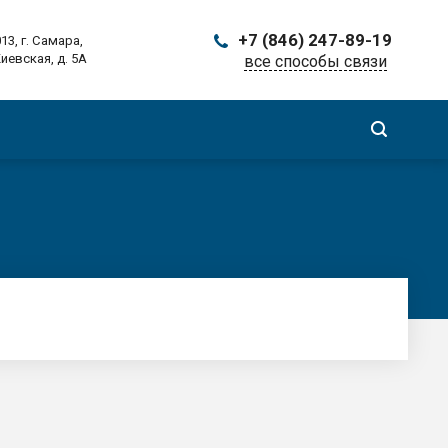
+7 (846) 247-89-19
13, г. Самара,
Киевская, д. 5А
все способы связи
Заказать звонок
ma@ma-samara.ru