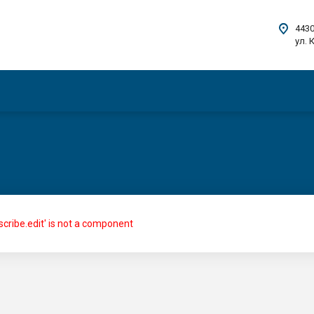
4430
ул. 
bscribe.edit' is not a component